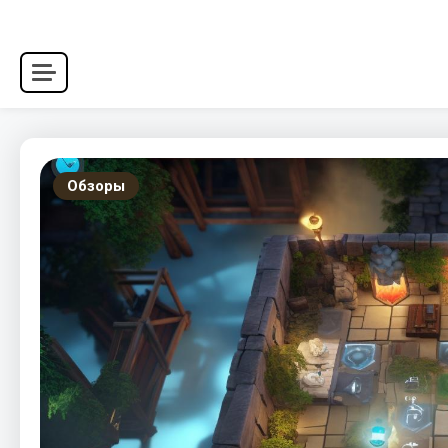
Перейти
к
содержимому
Обзоры