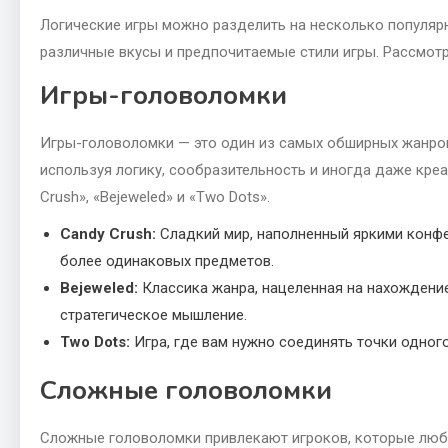
Логические игры можно разделить на несколько популяр
различные вкусы и предпочитаемые стили игры. Рассмотр
Игры-головоломки
Игры-головоломки — это один из самых обширных жанров.
используя логику, сообразительность и иногда даже кре
Crush», «Bejeweled» и «Two Dots».
Candy Crush:
Сладкий мир, наполненный яркими конфет
более одинаковых предметов.
Bejeweled:
Классика жанра, нацеленная на нахождение
стратегическое мышление.
Two Dots:
Игра, где вам нужно соединять точки одного
Сложные головоломки
Сложные головоломки привлекают игроков, которые любя