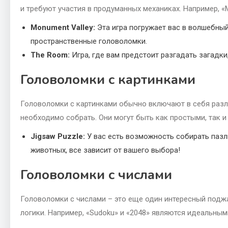
и требуют участия в продуманных механиках. Например, 
Monument Valley:
Эта игра погружает вас в волшебный
пространственные головоломки.
The Room:
Игра, где вам предстоит разгадать загадки
Головоломки с картинками
Головоломки с картинками обычно включают в себя разли
необходимо собрать. Они могут быть как простыми, так и
Jigsaw Puzzle:
У вас есть возможность собирать паз
животных, все зависит от вашего выбора!
Головоломки с числами
Головоломки с числами – это еще один интересный подж
логики. Например, «Sudoku» и «2048» являются идеальным