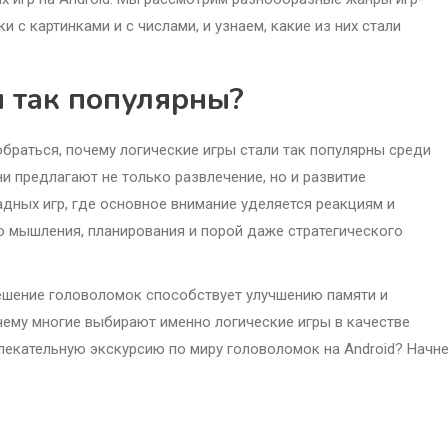
с картинками и с числами, и узнаем, какие из них стали
 так популярны?
браться, почему логические игры стали так популярны среди
они предлагают не только развлечение, но и развитие
адных игр, где основное внимание уделяется реакциям и
го мышления, планирования и порой даже стратегического
решение головоломок способствует улучшению памяти и
очему многие выбирают именно логические игры в качестве
влекательную экскурсию по миру головоломок на Android? Начн