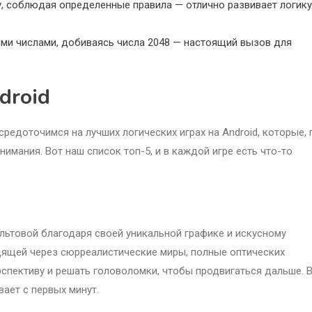
у, соблюдая определенные правила — отлично развивает логику
ыми числами, добиваясь числа 2048 — настоящий вызов для
droid
редоточимся на лучших логических играх на Android, которые, 
имания. Вот наш список топ-5, и в каждой игре есть что-то
ультовой благодаря своей уникальной графике и искусному
одящей через сюрреалистические миры, полные оптических
спективу и решать головоломки, чтобы продвигаться дальше. 
вает с первых минут.