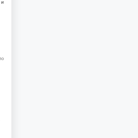
 и
по
В