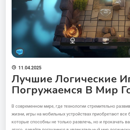
11.04.2025
Лучшие Логические Иг
Погружаемся В Мир Г
В современном мире, где технологии стремительно разви
жизни, игры на мобильных устройствах приобретают все
которые способны не только развлечь, но и прокачать ва
этого, давайте погрузимся в увлекательный мир логическ