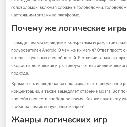
головоломок, включая сложные головоломки, головоломки 
настоящими хитами на платформе.
Почему же логические игры
Прежде чем мы перейдем к конкретным играм, стоит разо
пользователей Android. В чем же их магия? Ответ прост: 
интеллектуальных способностей. В отличие от многих арк
скорости, логические игры требуют от нас аналитическо
подхода.
Кроме того, исследования показывают, что регулярное 
концентрации, а также замедляет старение мозга. Вот п
способа провести свободное время. Как же начать эту у
с обзора самых популярных жанров!
Жанры логических игр